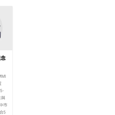
觀念
MI
程
5-
來與
中市
合5