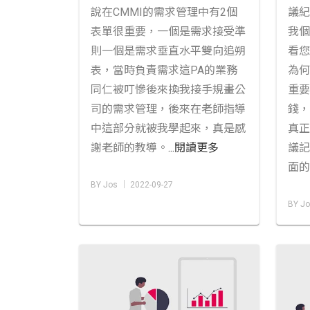
說在CMMI的需求管理中有2個
議紀
表單很重要，一個是需求接受準
我個
則一個是需求垂直水平雙向追朔
看您
表，當時負責需求這PA的業務
為何
同仁被叮慘後來換我接手規畫公
重要
司的需求管理，後來在老師指導
錢，
中這部分就被我學起來，真是感
真正
謝老師的教導。
...閱讀更多
議記
面的
BY Jos │ 2022-09-27
BY Jo