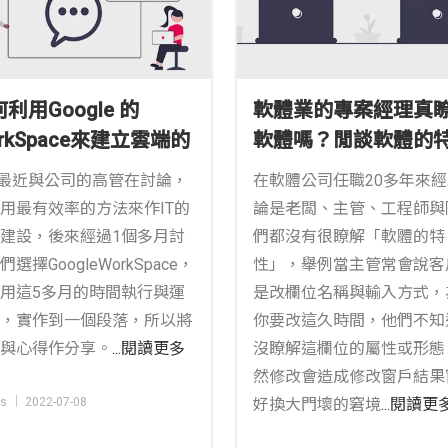
利用Google 的
軟體業的專案經理真
rkSpace來建立雲端的
軟體嗎？閒談軟體的
案管理
近與公司的高管在討論，
在軟體公司任職20多年來
用最有效率的方法來作IT的
論是老闆、主管、工程師與
建設，後來經過1個多月討
們都沒有很瞭解「軟體的特
們選擇GoogleWorkSpace，
性」，舉例當主管常會說客
用這5多月的時間執行與運
是改欄位名稱與輸入方式，
，實作到一個段落，所以將
你要改這久時間，他們不知
與心得作分享。
...閱讀更多
沒瞭解這欄位的屬性或形態
然修改會造成修改窗戶結果
s │ 2022-07-08
好換大門壞的窘境
...閱讀更