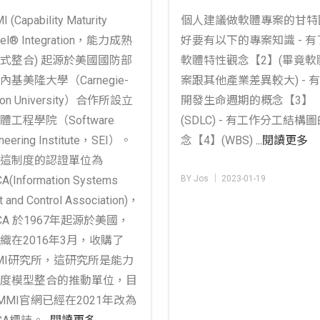
作嗎？
 (Capability Maturity
個人建議做軟體專案的甘特
el® Integration，能力成熟
好要有以下的專案知識 - 有
式整合) 起源於美國國防部
軟體特性觀念【2】(畢竟軟
內基美隆大學（Carnegie-
案跟其他產業差異較大) - 
lon University）合作所設立
開發生命週期的概念【3】
體工程學院（Software
(SDLC) - 有工作分工結構
neering Institute，SEI）。
念【4】(WBS)
...閱讀更多
這制度的認證單位為
A(Information Systems
BY Jos │ 2023-01-19
t and Control Association)，
ACA 於1967年起源於美國，
織在2016年3月，收購了
MI研究所，這研究所是能力
度模型整合的推動單位，目
MMI官網已經在2021年改為