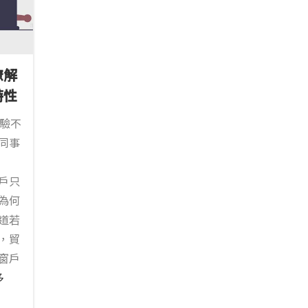
瞭解
特性
經驗不
同事
戶只
為何
道若
，貿
窗戶
多