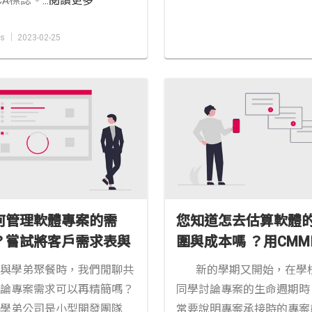
ACA標誌。
...閱讀更多
s │ 2023-02-25
何管理軟體專案的需
您知道怎去估算軟體
？嘗試將客戶需求表與
圍與成本嗎 ？用CMM
求垂直接受表作整合
2.0估算(EST)方法讓
與學弟聚餐時，我們閒聊共
新的學期又開始，在學
算有個依據。
論專案需求可以再精簡嗎？
同學討論專案的生命週期時
學弟公司是小型開發團隊
常要說明專案承接時的專案