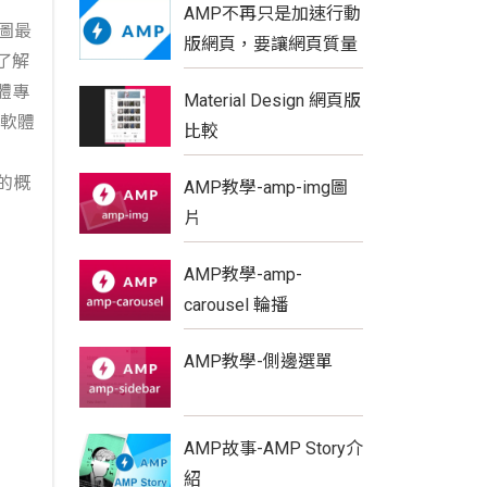
AMP不再只是加速行動
圖最
版網頁，要讓網頁質量
了解
更具優勢
體專
Material Design 網頁版
有軟體
比較
圖的概
AMP教學-amp-img圖
片
AMP教學-amp-
carousel 輪播
AMP教學-側邊選單
AMP故事-AMP Story介
紹