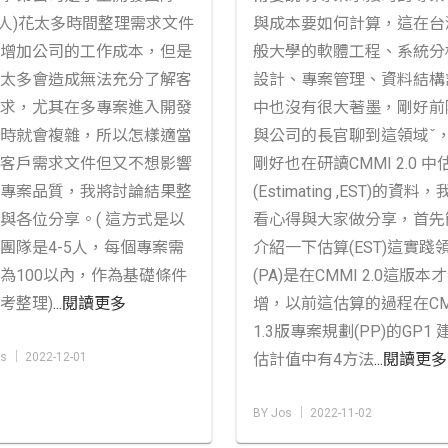
-5人)花太多時間整理需求文件
與成本要如何計算，這在台
增加公司的工作成本，但是
般大學的軟體工程、系統分
太多會造成無法充分了解客
設計、專案管理、資料結構
求，尤其在多專案進入開發
中也沒有很大著墨，剛好前
時就會複雜，所以怎樣適當
與公司的長官聊到這領域ˇ
客戶需求文件但又不想影響
剛好也在研讀CMMI 2.0 中
專案品質，我將討論結果整
(Estimating ,EST)的資料
與各位分享。( 這方式是以
看心得與大家做分享，首先
團隊是4-5人，每個專案需
介紹一下估算(EST)這實踐
為100以內，作為基礎條件
(PA)是在CMMI 2.0這版本
考整理)
...閱讀更多
增，以前這估算的過程在CM
1.3版專案規劃(PP)的GP1 
s │ 2022-12-01
估計值中有4方法
...閱讀更多
BY Jos │ 2022-11-02