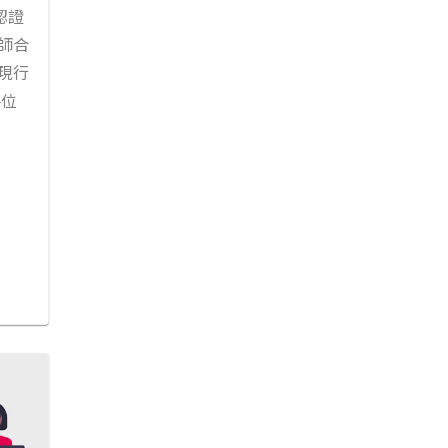
認證
師合
現行
各位