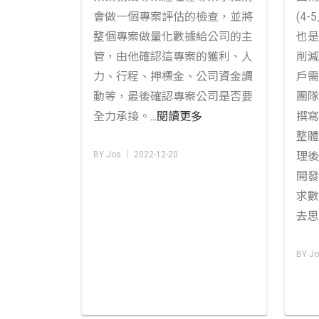
會做一個專案評估的檢查，並將
(4
整個專案做量化數據給公司的主
也是
管，由他確認這專案的獲利、人
削減
力、行程、押標金、公司資金調
戶需
動等，最後確認專案公司是否要
團隊
全力承接。
...閱讀更多
撰寫
整體
BY Jos │ 2022-12-20
理後
開發
求數
去思
BY Jo