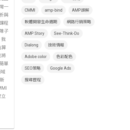
灣一
CMMI
amp-bind
AMP誤解
析與
軟體開發生命週期
網路行銷策略
課程
陣子
AMP Story
See-Think-Do
，我
Dialong
技術情報
估算
，我將
Adobe color
色彩配色
簡單
SEO策略
Google Ads
領域
才新
搜尋歷程
MI
建立