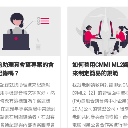
的助理真會寫專案的會
如何善用CMMI ML2
紀錄嗎？
來制定簡易的規範
記錄就找助理進來紀錄就
我跟老師請教與討論聊到CM
用手機錄音轉文字就好，然
的ML2【2】的管理面中流
修改有這樣難嗎？寫這樣
(PA)怎融合到台灣中小企業(
.....在這幾年專案經驗中常聽到
20人)公司的微型公司，後
話素在周圍纏繞者，在跟客
老師共同參與台南軟協、台
會議紀錄與內部專案團隊會
電腦同業公會合作案進行聯