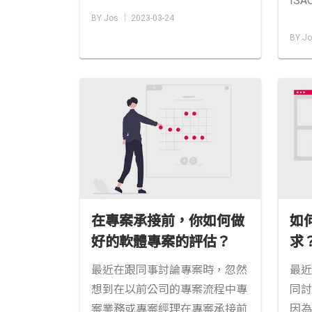
IS
BY Jos │ 2023-03-24
BY Jo
在專案承接前，你如何做
如
好的軟體專案的評估？
求
需
最近在跟同事討論專案時，忽然
最近
想到在以前公司的專案流程中專
同討
案業務或專案經理在專案承接前
因為