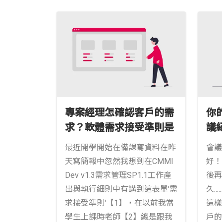
專案經理怎確認客戶的需
你
求？軟體需求接受準則是
議
個好方法
最近開學開始在備課寫資料在昨
會議
天寫簡報中忽然我想到在CMMI
好！
Dev v1.3需求管理SP1.1工作產
後再
出與執行細則中有講到這表單'需
久.
求接受準則'【1】，在以前我當
這樣
學生上課時老師【2】總是跟我
戶的