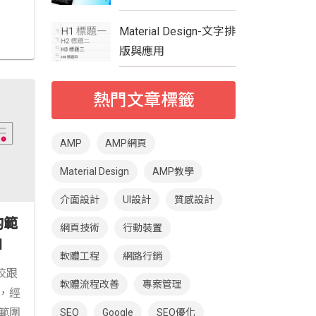
Material Design-文字排
版與應用
熱門文章標籤
AMP
AMP網頁
Material Design
AMP教學
介面設計
UI設計
質感設計
的範
網頁技術
行動裝置
I
軟體工程
網路行銷
你估
校跟
軟體流程改善
專案管理
，經
範圍
SEO
Google
SEO優化