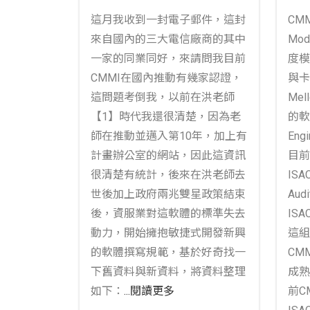
這月我收到一封電子郵件，這封
CMMI
來自國內的三大電信廠商的其中
Mod
一家的同業同好，來請問我目前
度模
CMMI在國內推動有幾家認證，
與卡
這問題考倒我，以前在洪老師
Mel
【1】時代我還很清楚，因為老
的軟
師在推動並邁入第10年，加上有
Engi
計畫辦公室的網站，因此這資訊
目前
很清楚有統計，後來在洪老師去
ISAC
世後加上政府兩兆雙星政策結束
Audi
後，資服業對這軟體的標準失去
IS
動力，開始擁抱敏捷式開發新興
這組
的軟體撰寫規範，基於好奇找一
CM
下舊資料與新資料，將資料整理
成熟
如下：
...閱讀更多
前C