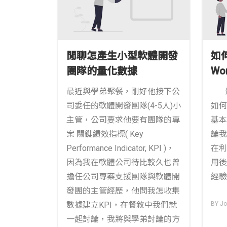
閒聊怎產生小型軟體開發
如何
團隊的量化數據
Wo
專
最近與學弟聚餐，剛好他接下公
最
司委任的軟體開發團隊(4-5人)小
如何
主管，公司要求他要有團隊的專
基本
案 關鍵績效指標( Key
論我
Performance Indicator, KPI )，
在利
因為我在軟體公司待比較久也曾
用後
擔任公司專案支援團隊與軟體開
經驗
發團的主管經歷，他問我怎收集
數據建立KPI，在餐敘中我們就
BY Jo
一起討論，我將與學弟討論的方